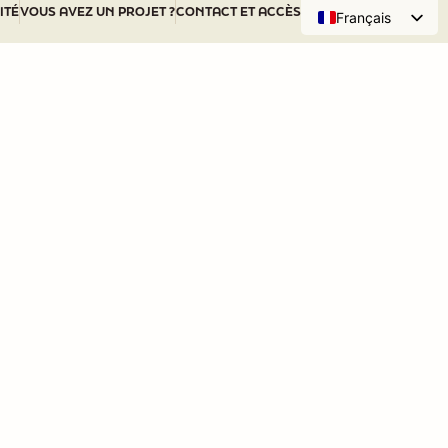
ITÉ
VOUS AVEZ UN PROJET ?
CONTACT ET ACCÈS
Français
English (UK)
 SOMMES-NOUS ?
NOS ACTIONS
DÉCOUVRIR